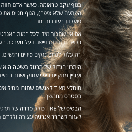
בגוף עקב טראומה. כאשר אדם חווה מש
הפתעה שלא ציפה), הגוף מגייס את 
פועלות בעוררות יתר.
אם אין שחרור מידי לכל רמות האנרגי
כלואה בגוף ומתיישבת על מערכת העצ
זה עלול לגרום נזקים פיזיים ורגשיים.
היתרון הגדול של תרגול בשיטה הוא ש
ועדיין מתקיים ריפוי עמוק ושחרור מייד
מומלץ מאוד לאנשים שחזרו ממילואים,
בסטרס מתמשך.
הבסיס של TRE כולל סדרה
לעזור לשחרר אנרגיה עצורה ולקדם ר