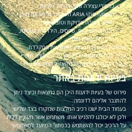
כפתורי עצירה והפעלה של גלריות
הוטמעו חוקי ARIA העוזרים לפרש את תוכן
האתר בצורה מדויקת וטובה יותר.
הנגשת תפריטים, טפסים, היררכיית כותרות,
חלונות קופצים ועוד
שינוי גודל הגופן מתבצע באמצעות המקלדת,
עבור הגדלת הגופן יש ללחוץ על המקשים ctrl +,
עבור הקטנת הגופן יש ללחוץ על המקשים ctrl –
בעיות ידועות באתר
פירוט של בעיות ידועות היכן הם נמצאות וכיצד ניתן
להתגבר אליהם לדוגמה:
בעמוד הבית ישנו רכיב המלצות שמקורו בצד שלישי
ולכן לא יכולנו להנגיש אותו. משתמש אשר מעוניין לדלג
על הרכיב יכול להשתמש בכפתור המיועד למשתמשי