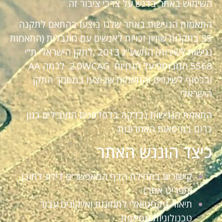
השימוש באתר בדגש על צרכי ציבור זה.
התאמות הנגישות באתר שלנו בוצעו בהתאם לתקנה
35 בתקנות שוויון זכויות לאנשים עם מוגבלות (התאמות
נגישות לשירות) התשע"ג 2013 ,לתקן הישראלי ת"י
5568 המבוסס על הנחיות 2.0WCAG לרמה AA
ובכפוף לשינויים והתאמות שבוצעו במסמך התקן
הישראלי.
התאמת הנגישות נבדקה בדפדפנים המובילים כגון
כרום בגרסאות האחרונות.
כיצד הונגש האתר
קישורים בתחילת הדף המאפשרים דילוג לתוכן
(תפריט אתר)
תיאור טקסטואלי לתמונות ואייקונים עבור
טכנולוגיות מסייעות