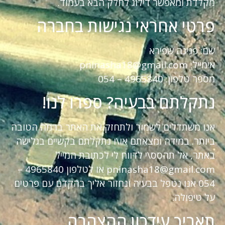
מקלדת ומאפשר דילוג לחלק הבא בעמוד.
פרטי אחראי נגישות בחברה
שם: פנינה שפירא
אימייל: pninasha18@gmail.com
מספר טלפון: 4965840 – 054
נתקלתם בבעיה? ספרו לנו!
אנו משתדלים לשמור ולתחזק את האתר ברמה הטובה
ביותר. במידה ומצאתם או\ו נתקלתם בקשיים בגלישה
באתר, אל תהסס\י לדווח לי לכתובת המייל
pninasha18@gmail.com או לטלפון 4965840 –
054 אנו נטפל בבעיה ונחזור אליך בהקדם עם פרטים
על טיפולה.
תאריך עידכון ההצהרה